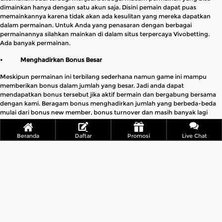
dimainkan hanya dengan satu akun saja. Disini pemain dapat puas
memainkannya karena tidak akan ada kesulitan yang mereka dapatkan
dalam permainan. Untuk Anda yang penasaran dengan berbagai
permainannya silahkan mainkan di dalam situs terpercaya Vivobetting.
Ada banyak permainan.
• Menghadirkan Bonus Besar
Meskipun permainan ini terbilang sederhana namun game ini mampu
memberikan bonus dalam jumlah yang besar. Jadi anda dapat
mendapatkan bonus tersebut jika aktif bermain dan bergabung bersama
dengan kami. Beragam bonus menghadirkan jumlah yang berbeda-beda
mulai dari bonus new member, bonus turnover dan masih banyak lagi
jenis lainnya.
Beranda
Daftar
Promosi
Live Chat
Itulah sedikit Penjelasan mengenai beragam keunggulan yang akan anda
dapatkan di dalam permainan
judi Bola Online
. Jika anda tertarik dengan
keunggulan di atas dan ingin memainkannya Silahkan bergabung bersama
dengan kami setiap saat hanya di Vivobetting yang akan selalu
memberikan pelayanan selama 24 jam.
Licensed