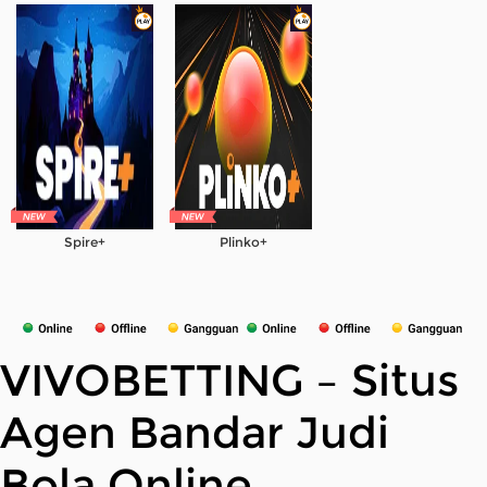
Referral
Promosi
Hubungi Kami
Live Chat
Pengaduan Customer
Spire+
Plinko+
Pilih Bahasa:
VIVOBETTING – Situs
MASUK
DAFTAR
Agen Bandar Judi
&copy; VIVOBETTING. Hak Cipta Dilindungi.
Bola Online