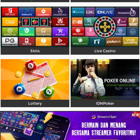
Referral
Promosi
Hubungi Kami
Live Chat
Slots
Live Casino
Pengaduan Customer
Pilih Bahasa:
Lottery
IDNPoker
MASUK
DAFTAR
&copy; Taruhan Bola Terpercaya. Hak Cipta
Dilindungi.